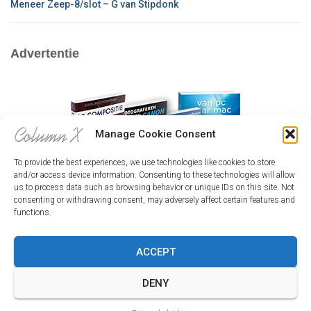
Meneer Zeep-8/slot – G van Stipdonk
Advertentie
Manage Cookie Consent
To provide the best experiences, we use technologies like cookies to store
and/or access device information. Consenting to these technologies will allow
us to process data such as browsing behavior or unique IDs on this site. Not
consenting or withdrawing consent, may adversely affect certain features and
functions.
ACCEPT
HOME
INLOGGEN
CX-CAFÉ
HOE WERKT HET?
DENY
Hestia | Ontwikkeld door
ThemeIsle