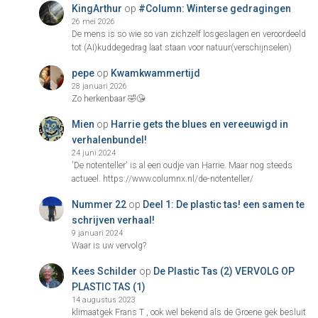
KingArthur
op
#Column: Winterse gedragingen
26 mei 2026
De mens is so wie so van zichzelf losgeslagen en veroordeeld
tot (AI)kuddegedrag laat staan voor natuur(verschijnselen)
pepe
op
Kwamkwammertijd
28 januari 2026
Zo herkenbaar 🤣😘
Mien
op
Harrie gets the blues en vereeuwigd in
verhalenbundel!
24 juni 2024
'De notenteller' is al een oudje van Harrie. Maar nog steeds
actueel. https://www.columnx.nl/de-notenteller/
Nummer 22
op
Deel 1: De plastic tas! een samen te
schrijven verhaal!
9 januari 2024
Waar is uw vervolg?
Kees Schilder
op
De Plastic Tas (2) VERVOLG OP
PLASTIC TAS (1)
14 augustus 2023
klimaatgek Frans T , ook wel bekend als de Groene gek besluit