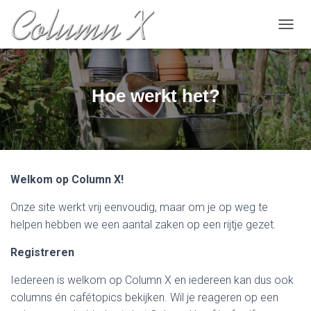
TOGGL
Hoe werkt het?
Welkom op Column X!
Onze site werkt vrij eenvoudig, maar om je op weg te
helpen hebben we een aantal zaken op een rijtje gezet.
Registreren
Iedereen is welkom op Column X en iedereen kan dus ook
columns én cafétopics bekijken. Wil je reageren op een