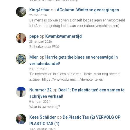
KingArthur
op
#Column: Winterse gedragingen
26 mei 2026
De mens is so wie so van zichzelf losgeslagen en veroordeeld
tot (AI)kuddegedrag laat staan voor natuur(verschijnselen)
pepe
op
Kwamkwammertijd
28 januari 2026
Zo herkenbaar 🤣😘
Mien
op
Harrie gets the blues en vereeuwigd in
verhalenbundel!
24 juni 2024
'De notenteller' is al een oudje van Harrie. Maar nog steeds
actueel. https://www.columnx.nl/de-notenteller/
Nummer 22
op
Deel 1: De plastic tas! een samen te
schrijven verhaal!
9 januari 2024
Waar is uw vervolg?
Kees Schilder
op
De Plastic Tas (2) VERVOLG OP
PLASTIC TAS (1)
14 augustus 2023