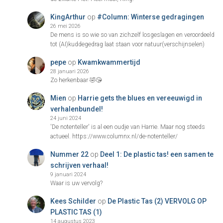
KingArthur
op
#Column: Winterse gedragingen
26 mei 2026
De mens is so wie so van zichzelf losgeslagen en veroordeeld
tot (AI)kuddegedrag laat staan voor natuur(verschijnselen)
pepe
op
Kwamkwammertijd
28 januari 2026
Zo herkenbaar 🤣😘
Mien
op
Harrie gets the blues en vereeuwigd in
verhalenbundel!
24 juni 2024
'De notenteller' is al een oudje van Harrie. Maar nog steeds
actueel. https://www.columnx.nl/de-notenteller/
Nummer 22
op
Deel 1: De plastic tas! een samen te
schrijven verhaal!
9 januari 2024
Waar is uw vervolg?
Kees Schilder
op
De Plastic Tas (2) VERVOLG OP
PLASTIC TAS (1)
14 augustus 2023