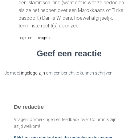
een islamitisch land (want dát is wat ze bedoelen
als ze het hebben over een Marokkaans of Turks
paspoort!) Dan is Wilders, hoewel afgrijselijk,
tenminste recht(s) door zee…
Login om te reageren
Geef een reactie
Je moet
ingelogd zijn
om een bericht te kunnen schrijven.
De redactie
Vragen, opmerkingen en feedback over Column X zijn
altijd welkom!
Klik
hier
om contact met de redactie op te nemen