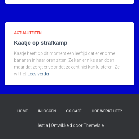
ACTUALITEITEN
Kaatje op strafkamp
Kaatje heeft op dit moment een leeftijd dat er enorme
bananen in haar oren zitten. Ze kan er niks aan doen
maar dat zorgt er voor dat ze echt niet kan luisteren. Ze
wil het
Lees verder
HOME
INLOGGEN
CX-CAFÉ
HOE WERKT HET?
Hestia | Ontwikkeld door
ThemeIsle