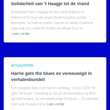
Solidariteit van ’t Haagje tot de Vrand
Solidariteit Van ’t Haagje tot de Vrand Welkom in
Helmond Dit huis een zegen Biedt toegang zonder
drempels Tot hart en weten Samen en alleen Zoekend
naar wat ons verbindt Vinden we elkaar Door te
Lees verder
ACTUALITEITEN
Harrie gets the blues en vereeuwigd in
verhalenbundel!
Een heuglijke dag voor Harrie vandaag, 14 juni 2024. He
gets ‘De blues’. Vandaag is vanuit de brievenbus bij Mien
op tafel beland: de verhalenbundel ‘De blues – 32 verhalen
over wat muziek met je
Lees verder