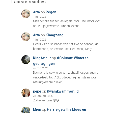
Laatste reacties
Arta
op
Regen
1 juli 2026
Melancholie tussen de regels door. Heel mooi kort
stuk! Fijn je weer te kunnen lezen!
Arta
op
Klaagzang
1 juli 2026
Heerlijk zo’n serenade van het zwarte schaap, de
bonte hond, de zwarte Piet. Heel mooi, King!
KingArthur
op
#Column: Winterse
gedragingen
26 mei 2026
De mens is so wie so van zichzelf losgeslagen en
veroordeeld tot (AI)kuddegedrag laat staan voor
natuur(verschijnselen)
pepe
op
Kwamkwammertijd
28 januari 2026
Zo herkenbaar 🤣😘
Mien
op
Harrie gets the blues en