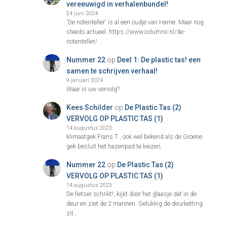
vereeuwigd in verhalenbundel!
24 juni 2024
'De notenteller' is al een oudje van Harrie. Maar nog
steeds actueel. https://www.columnx.nl/de-
notenteller/
Nummer 22
op
Deel 1: De plastic tas! een
samen te schrijven verhaal!
9 januari 2024
Waar is uw vervolg?
Kees Schilder
op
De Plastic Tas (2)
VERVOLG OP PLASTIC TAS (1)
14 augustus 2023
klimaatgek Frans T , ook wel bekend als de Groene
gek besluit het hazenpad te kiezen.
Nummer 22
op
De Plastic Tas (2)
VERVOLG OP PLASTIC TAS (1)
14 augustus 2023
De fietser schrikt!, kijkt door het glaasje dat in de
deur en ziet de 2 mannen. Gelukkig de deurketting
zit…